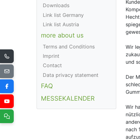
Kunde
Downloads
Kompet
Link list Germany
Hecht
spiege
Link list Austria
gewes
more about us
Terms and Conditions
Wir le
zukauf
Imprint
und sc
Contact
Data privacy statement
Der M
schle
FAQ
Gummi
MESSEKALENDER
Wir h
nützl
ander
nach 
aufzu