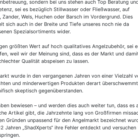
nbetreuung, sondern bei uns stehen auch Top Beratung un
enz, sei es bezüglich Stillwasser oder Fließwasser, auf
, Zander, Wels, Huchen oder Barsch im Vordergrund. Dies
lt sich auch in der Breite und Tiefe unseres noch nie da
enen Spezialsortiments wider.
gen größten Wert auf hoch qualitatives Angelzubehör, sei e
en, weil wir der Meinung sind, dass es der Markt und damit
hlechter Qualität abspeisen zu lassen.
arkt wurde in den vergangenen Jahren von einer Vielzahl 
chten und minderwertigen Produkten derart überschwemmt,
fisch skeptisch gegenüberstanden.
aben bewiesen – und werden dies auch weiter tun, dass es 
iche Artikel gibt, die Jahrzehnte lang von Großfirmen missa
en Gründen unpassend für den Angelmarkt bezeichnet wurd
12 Jahren „ShadXperts“ ihre Fehler entdeckt und versuchen 
springen.