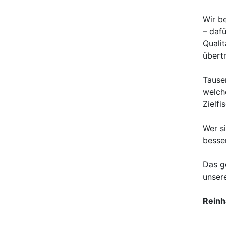
Wir b
– daf
Quali
übertr
Tause
welch
Zielfi
Wer s
besser
Das g
unser
Reinh