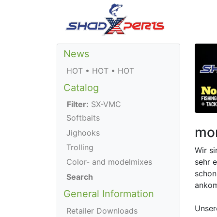
News
HOT • HOT • HOT
Catalog
Filter:
SX-VMC
Softbaits
mor
Jighooks
Trolling
Wir s
sehr e
Color- and modelmixes
schon
Search
anko
General Information
Unsere
Retailer Downloads